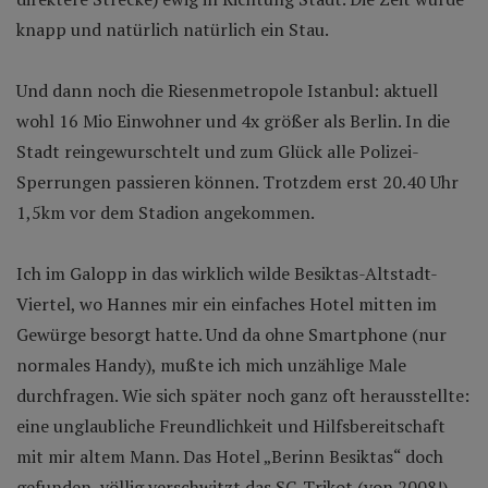
knapp und natürlich natürlich ein Stau.
Und dann noch die Riesenmetropole Istanbul: aktuell
wohl 16 Mio Einwohner und 4x größer als Berlin. In die
Stadt reingewurschtelt und zum Glück alle Polizei-
Sperrungen passieren können. Trotzdem erst 20.40 Uhr
1,5km vor dem Stadion angekommen.
Ich im Galopp in das wirklich wilde Besiktas-Altstadt-
Viertel, wo Hannes mir ein einfaches Hotel mitten im
Gewürge besorgt hatte. Und da ohne Smartphone (nur
normales Handy), mußte ich mich unzählige Male
durchfragen. Wie sich später noch ganz oft herausstellte:
eine unglaubliche Freundlichkeit und Hilfsbereitschaft
mit mir altem Mann. Das Hotel „Berinn Besiktas“ doch
gefunden, völlig verschwitzt das SC-Trikot (von 2008!)