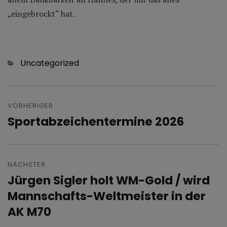
„eingebrockt“ hat.
Kategorien
Uncategorized
Beitragsnavigation
VORHERIGER
Sportabzeichentermine 2026
Vorheriger
Beitrag:
NÄCHSTER
Jürgen Sigler holt WM-Gold / wird
Nächster
Beitrag:
Mannschafts-Weltmeister in der
AK M70