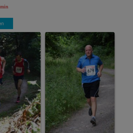
min
en